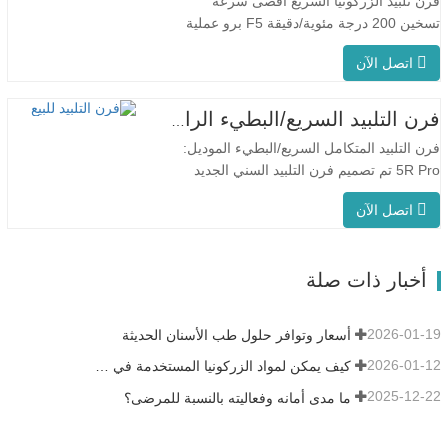
فرن تلبيد الزركونيا السريع أقصى سرعة
معدل…
تسخين 200 درجة مئوية/دقيقة F5 برو عملية
مبتكرة درجة حرارة الفرن الموحدة يتميز جهاز
اتصل الآن
F5 Pro بمعدل تسخين أقصى يبلغ 200 درجة
مئوية/دقيقة، ويضمن التسخين المحيطي بزاوية
360 درجة درجة حرارة موحدة للفرن ونتائج
فرن التلبيد السريع/البطيء الرائع للأسنان
تلبيد متسقة. يُعد جهاز F5 Pro مثاليًا
فرن التلبيد المتكامل السريع/البطيء الموديل:
للاستخدام…
5R Pro تم تصميم فرن التلبيد السني الجديد
خصيصًا لطب الأسنان، مع وقت إطلاق سريع
اتصل الآن
يصل إلى 90 دقيقة. إنه أكثر ذكاءً وكفاءةً، مما
يمنحك تجربة مختلفة. التحكم الذكي
في درجة الحرارة PID التلبيد السريع:حوالي 15
أخبار ذات صلة
تاجًا في 90 دقيقة على الأكثر.…
2026-01-19
أسعار وتوافر حلول طب الأسنان الحديثة
2026-01-12
كيف يمكن لمواد الزركونيا المستخدمة في طب الأسنان أن تساهم في نجاحك؟
2025-12-22
ما مدى أمانه وفعاليته بالنسبة للمرضى؟