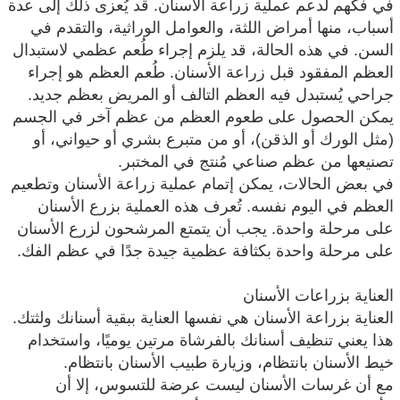
في فكهم لدعم عملية زراعة الأسنان. قد يُعزى ذلك إلى عدة
أسباب، منها أمراض اللثة، والعوامل الوراثية، والتقدم في
السن. في هذه الحالة، قد يلزم إجراء طُعم عظمي لاستبدال
العظم المفقود قبل زراعة الأسنان. طُعم العظم هو إجراء
جراحي يُستبدل فيه العظم التالف أو المريض بعظم جديد.
يمكن الحصول على طعوم العظم من عظم آخر في الجسم
(مثل الورك أو الذقن)، أو من متبرع بشري أو حيواني، أو
تصنيعها من عظم صناعي مُنتج في المختبر.
في بعض الحالات، يمكن إتمام عملية زراعة الأسنان وتطعيم
العظم في اليوم نفسه. تُعرف هذه العملية بزرع الأسنان
على مرحلة واحدة. يجب أن يتمتع المرشحون لزرع الأسنان
على مرحلة واحدة بكثافة عظمية جيدة جدًا في عظم الفك.
العناية بزراعات الأسنان
العناية بزراعة الأسنان هي نفسها العناية ببقية أسنانك ولثتك.
هذا يعني تنظيف أسنانك بالفرشاة مرتين يوميًا، واستخدام
خيط الأسنان بانتظام، وزيارة طبيب الأسنان بانتظام.
مع أن غرسات الأسنان ليست عرضة للتسوس، إلا أن