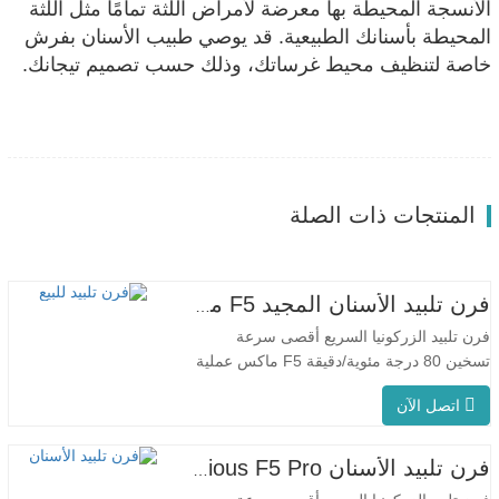
الأنسجة المحيطة بها معرضة لأمراض اللثة تمامًا مثل اللثة
المحيطة بأسنانك الطبيعية. قد يوصي طبيب الأسنان بفرش
خاصة لتنظيف محيط غرساتك، وذلك حسب تصميم تيجانك.
المنتجات ذات الصلة
فرن تلبيد الأسنان المجيد F5 ماكس
فرن تلبيد الزركونيا السريع أقصى سرعة
تسخين 80 درجة مئوية/دقيقة F5 ماكس عملية
مبتكرة درجة حرارة الفرن الموحدة يتميز جهاز
اتصل الآن
F5 Max بمعدل تسخين أقصى يبلغ 80 درجة
مئوية/دقيقة. يضمن التسخين المحيطي بزاوية
360 درجة درجة حرارة موحدة للفرن ونتائج
فرن تلبيد الأسنان Glorious F5 Pro
تلبيد متسقة. مناسبة للتطبيقات المخبرية بفضل