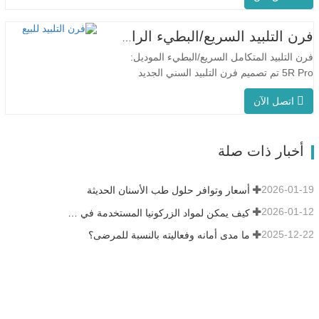
مئوية/دقيقة، ويضمن التسخين المحيطي بزاوية
360 درجة درجة حرارة موحدة للفرن ونتائج
فرن التلبيد السريع/البطيء الرائع للأسنان
تلبيد متسقة. يُعد جهاز F5 Pro مثاليًا
فرن التلبيد المتكامل السريع/البطيء الموديل:
للاستخدام…
5R Pro تم تصميم فرن التلبيد السني الجديد
خصيصًا لطب الأسنان، مع وقت إطلاق سريع
اتصل الآن
يصل إلى 90 دقيقة. إنه أكثر ذكاءً وكفاءةً، مما
يمنحك تجربة مختلفة. التحكم الذكي
في درجة الحرارة PID التلبيد السريع:حوالي 15
أخبار ذات صلة
تاجًا في 90 دقيقة على الأكثر.…
2026-01-19
أسعار وتوافر حلول طب الأسنان الحديثة
2026-01-12
كيف يمكن لمواد الزركونيا المستخدمة في طب الأسنان أن تساهم في نجاحك؟
2025-12-22
ما مدى أمانه وفعاليته بالنسبة للمرضى؟