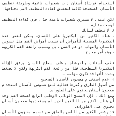
استخدام فرشاة أسنان ذات شعيرات ناعمة وطريقة تنظيف
الأسنان الصحيحة كافية لتحقيق كفاءة التنظيف التي نحتاجها.
لكن انتبه ، لا تشتري شعيرات ناعمة جدًا ، فإن كفاءة التنظيف
ليست مثالية.
3. لا تنظف لسانك
. هناك الكثير من البكتيريا على اللسان. يمكن لبعض هذه
البكتيريا المسببة للأمراض أن تسبب أمراض الفم مثل تسوس
الأسنان والتهاب دواعم السن ، بل وتسبب رائحة الفم الكريهة
، وهو أمر محرج.
نظف أسنانك بالفرشاة ونظف سطح اللسان برفق لإزالة
البكتيريا السطحية. قلل من رائحة الفم الكريهة ولكن لا تضغط
بشدة لأنها قد تكون مؤلمة ...
4. عدم استخدام معجون الأسنان الصحيح
من أسهل الطرق وأكثرها فعالية لمنع تسوس الأسنان استخدام
معجون أسنان يحتوي على الفلورايد.
ومع ذلك ، فإن المسح الوبائي الوطني الرابع لصحة الفم وجد
أن هناك الكثير من البالغين الذين لم يستخدموا معجون أسنان
يحتوي على الفلورايد.
قد يشعر الكثير من الناس بالقلق من تسمم معجون الأسنان