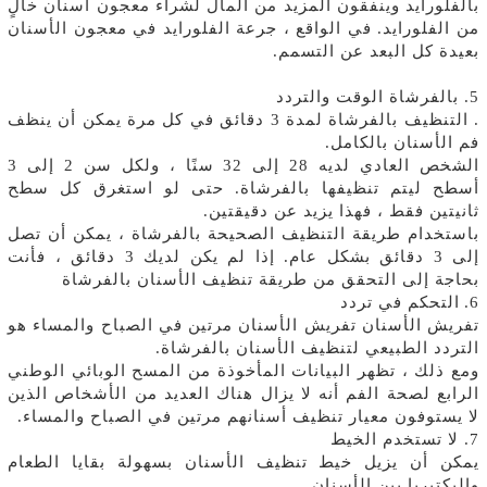
بالفلورايد وينفقون المزيد من المال لشراء معجون أسنان خالٍ
من الفلورايد. في الواقع ، جرعة الفلورايد في معجون الأسنان
بعيدة كل البعد عن التسمم.
5. بالفرشاة الوقت والتردد
. التنظيف بالفرشاة لمدة 3 دقائق في كل مرة يمكن أن ينظف
فم الأسنان بالكامل.
الشخص العادي لديه 28 إلى 32 سنًا ، ولكل سن 2 إلى 3
أسطح ليتم تنظيفها بالفرشاة. حتى لو استغرق كل سطح
ثانيتين فقط ، فهذا يزيد عن دقيقتين.
باستخدام طريقة التنظيف الصحيحة بالفرشاة ، يمكن أن تصل
إلى 3 دقائق بشكل عام. إذا لم يكن لديك 3 دقائق ، فأنت
بحاجة إلى التحقق من طريقة تنظيف الأسنان بالفرشاة
6.
التحكم في تردد
تفريش الأسنان تفريش الأسنان مرتين في الصباح والمساء هو
التردد الطبيعي لتنظيف الأسنان بالفرشاة.
ومع ذلك ، تظهر البيانات المأخوذة من المسح الوبائي الوطني
الرابع لصحة الفم أنه لا يزال هناك العديد من الأشخاص الذين
لا يستوفون معيار تنظيف أسنانهم مرتين في الصباح والمساء.
7. لا تستخدم الخيط
يمكن أن يزيل خيط تنظيف الأسنان بسهولة بقايا الطعام
والبكتيريا بين الأسنان.