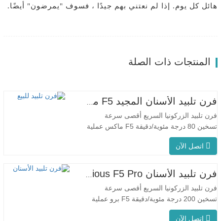
هائل كل يوم. إذا لم نعتني بهم جيدًا ، فسوف "يمرضون" أيضًا.
المنتجات ذات الصلة
فرن تلبيد الأسنان المجيد F5 ماكس
فرن تلبيد الزركونيا السريع أقصى سرعة
تسخين 80 درجة مئوية/دقيقة F5 ماكس عملية
مبتكرة درجة حرارة الفرن الموحدة يتميز جهاز
اتصل الآن
F5 Max بمعدل تسخين أقصى يبلغ 80 درجة
مئوية/دقيقة. يضمن التسخين المحيطي بزاوية
360 درجة درجة حرارة موحدة للفرن ونتائج
فرن تلبيد الأسنان Glorious F5 Pro
تلبيد متسقة. مناسبة للتطبيقات المخبرية بفضل
فرن تلبيد الزركونيا السريع أقصى سرعة
معدل…
تسخين 200 درجة مئوية/دقيقة F5 برو عملية
مبتكرة درجة حرارة الفرن الموحدة يتميز جهاز
اتصل الآن
F5 Pro بمعدل تسخين أقصى يبلغ 200 درجة