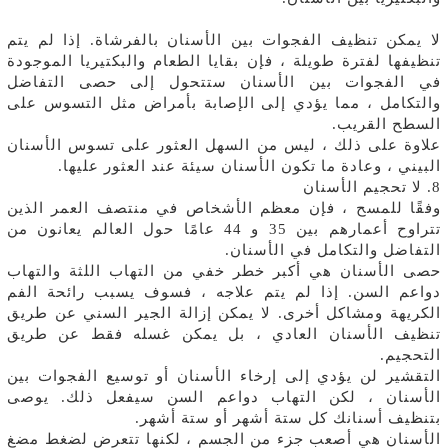
لا يمكن تنظيف الفجوات بين الأسنان بالفرشاة. إذا لم يتم
تنظيفها لفترة طويلة ، فإن بقايا الطعام والبكتيريا الموجودة
في الفجوات بين الأسنان ستتحول إلى حصى التفاضل
والتكامل ، مما يؤدي إلى الإصابة بأمراض مثل التسوس على
السطح القريب.
علاوة على ذلك ، ليس من السهل العثور على تسوس الأسنان
البيني ، وعادة ما تكون الأسنان سيئة عند العثور عليها.
8. لا تحجيم الأسنان
وفقًا للمسح ، فإن معظم الأشخاص في منتصف العمر الذين
تتراوح أعمارهم بين 35 و 44 عامًا حول العالم يعانون من
التفاضل والتكامل في الأسنان.
حصى الأسنان هي أكبر خطر خفي من التهاب اللثة والتهاب
دواعم السن. إذا لم يتم علاجه ، فسوف يسبب رائحة الفم
الكريهة ومشاكل أخرى. لا يمكن إزالة الجير السني عن طريق
تنظيف الأسنان العادي ، بل يمكن غسله فقط عن طريق
التحجيم.
التقشير لن يؤدي إلى إرخاء الأسنان أو توسيع الفجوات بين
الأسنان ، لكن التهاب دواعم السن سيفعل ذلك. يوصى
بتنظيف أسنانك كل ستة أشهر أو ستة أشهر.
الأسنان هي أصعب جزء من الجسم ، لكنها تتعرض لضغط مضغ