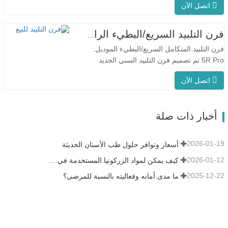
اتصل الآن
F5 Pro بمعدل تسخين أقصى يبلغ 200 درجة
مئوية/دقيقة، ويضمن التسخين المحيطي بزاوية
360 درجة درجة حرارة موحدة للفرن ونتائج
فرن التلبيد السريع/البطيء الرائع للأسنان
تلبيد متسقة. يُعد جهاز F5 Pro مثاليًا
فرن التلبيد المتكامل السريع/البطيء الموديل:
للاستخدام…
5R Pro تم تصميم فرن التلبيد السني الجديد
خصيصًا لطب الأسنان، مع وقت إطلاق سريع
اتصل الآن
يصل إلى 90 دقيقة. إنه أكثر ذكاءً وكفاءةً، مما
يمنحك تجربة مختلفة. التحكم الذكي
في درجة الحرارة PID التلبيد السريع:حوالي 15
أخبار ذات صلة
تاجًا في 90 دقيقة على الأكثر.…
2026-01-19
أسعار وتوافر حلول طب الأسنان الحديثة
2026-01-12
كيف يمكن لمواد الزركونيا المستخدمة في طب الأسنان أن تساهم في نجاحك؟
2025-12-22
ما مدى أمانه وفعاليته بالنسبة للمرضى؟