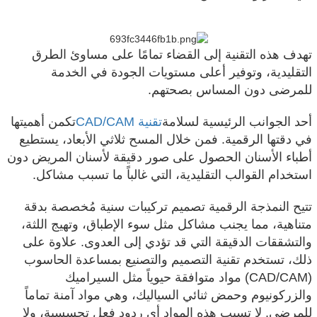
تهدف هذه التقنية إلى القضاء تمامًا على مساوئ الطرق
التقليدية، وتوفير أعلى مستويات الجودة في الخدمة
للمرضى دون المساس بصحتهم.
أحد الجوانب الرئيسية لسلامة
تقنية CAD/CAM
تكمن أهميتها
في دقتها الرقمية. فمن خلال المسح ثلاثي الأبعاد، يستطيع
أطباء الأسنان الحصول على صور دقيقة لأسنان المريض دون
استخدام القوالب التقليدية، التي غالباً ما تسبب مشاكل.
تتيح النمذجة الرقمية تصميم تركيبات سنية مُخصصة بدقة
متناهية، مما يجنب مشاكل مثل سوء الإطباق، وتهيج اللثة،
والتشققات الدقيقة التي قد تؤدي إلى العدوى. علاوة على
ذلك، تستخدم تقنية التصميم والتصنيع بمساعدة الحاسوب
(CAD/CAM) مواد متوافقة حيوياً مثل السيراميك
والزركونيوم وحمض ثنائي السياليك، وهي مواد آمنة تماماً
للمرضى. لا تسبب هذه المواد أي ردود فعل تحسسية، ولا