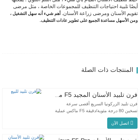
خيط تنظيف الأسنان القيام بأي شيء ، مثل التلم اللثوي ؛ يمكنها
أيضًا تلبية احتياجات التنظيف للمجموعات الخاصة ، مثل مرضى
تقويم الأسنان ومرضى زراعة الأسنان.
أهم شيء أنه سهل التشغيل ،
ومن الأسهل مساعدة الجميع على تطوير عادات التنظيف.
المنتجات ذات الصلة
فرن تلبيد الأسنان المجيد F5 ماكس
فرن تلبيد الزركونيا السريع أقصى سرعة
تسخين 80 درجة مئوية/دقيقة F5 ماكس عملية
مبتكرة درجة حرارة الفرن الموحدة يتميز جهاز
اتصل الآن
F5 Max بمعدل تسخين أقصى يبلغ 80 درجة
مئوية/دقيقة. يضمن التسخين المحيطي بزاوية
360 درجة درجة حرارة موحدة للفرن ونتائج