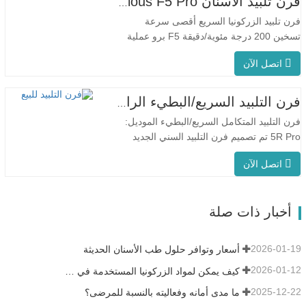
فرن تلبيد الأسنان Glorious F5 Pro
تلبيد متسقة. مناسبة للتطبيقات المخبرية بفضل
فرن تلبيد الزركونيا السريع أقصى سرعة
معدل…
تسخين 200 درجة مئوية/دقيقة F5 برو عملية
مبتكرة درجة حرارة الفرن الموحدة يتميز جهاز
اتصل الآن
F5 Pro بمعدل تسخين أقصى يبلغ 200 درجة
مئوية/دقيقة، ويضمن التسخين المحيطي بزاوية
360 درجة درجة حرارة موحدة للفرن ونتائج
فرن التلبيد السريع/البطيء الرائع للأسنان
تلبيد متسقة. يُعد جهاز F5 Pro مثاليًا
فرن التلبيد المتكامل السريع/البطيء الموديل:
للاستخدام…
5R Pro تم تصميم فرن التلبيد السني الجديد
خصيصًا لطب الأسنان، مع وقت إطلاق سريع
اتصل الآن
يصل إلى 90 دقيقة. إنه أكثر ذكاءً وكفاءةً، مما
يمنحك تجربة مختلفة. التحكم الذكي
في درجة الحرارة PID التلبيد السريع:حوالي 15
أخبار ذات صلة
تاجًا في 90 دقيقة على الأكثر.…
2026-01-19
أسعار وتوافر حلول طب الأسنان الحديثة
2026-01-12
كيف يمكن لمواد الزركونيا المستخدمة في طب الأسنان أن تساهم في نجاحك؟
2025-12-22
ما مدى أمانه وفعاليته بالنسبة للمرضى؟