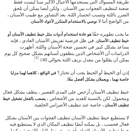
طريقة المسواك التي يستخدمها الأجيال الأكبر سنا ليست فقط
صعبة لتنظيف الفجوات بين الأسنان ، ولكن أيضا يمكن أن تلحق
الضرر باللثة وتسبب انحسار اللثة. بعد التشاور مع طبيب الأسنان ،
من الواضح أننا لا
نوصي بالاستخدام المتكرر لأعواد الأسنان.
ما يجب تطويره حقًا
هو عادة استخدام أدوات مثل خيط تنظيف الأسنان أو
في ظل فرضية تفريش الأسنان العادي ، فإنه
خيط تنظيف الأسنان.
يساعد بشكل كبير في تحسين صحة الأسنان واللثة. أظهرت
الدراسات أن الأشخاص الذين ينظفون أسنانهم بشكل صحيح كل يوم
[1]
يمكن أن يقللوا من معدل نزيف اللثة بحوالي 40٪
.
إذن أي الخيط أو الخيط يجب أن تختار؟
في الواقع ، كلاهما لهما مزايا
خاصة بهما ، ويعملان بشكل أفضل معًا.
خيط تنظيف الأسنان أرخص على المدى القصير ، ينظف بشكل فعال
ومحمول. لكن بالنسبة للعديد من الأشخاص ،
يصعب بالفعل تشغيل خيط
خاصة عند تنظيف الأضراس الخلفية.
تنظيف الأسنان ،
لا يستطيع خيط تنظيف الأسنان تنظيف الفجوات بين الأسنان بشكل
فعال فحسب ، بل يمكنه أيضًا تنظيف المكان الذي لا يستطيع فيه