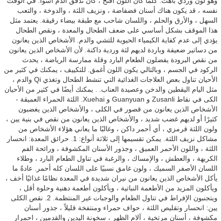
وهو لون وردي باهت. كلما كان اللون أفتح ، كان تدفق الدم أسوأ. في الوقت
نفسه ، قد يكون هناك أسنان فضفاضة ، ونزيف اللثة ، والدوخة ، والتعب
السهل ، والأرق والحلم ، واللسان شاحب مع طبقة بيضاء رقيقة. يعتمد مثل
هذا الموقف بشكل أساسي على ضعف الطحال والمعدة ، ونقص الطحال
يؤدي إلى عدم كفاية الكيمياء الحيوية للتشي والدم. الأشخاص الذين يعانون
من دساتير ضعيفة وباردة لديهم لثة وردية داكنة. لأن الأشخاص الذين يعانون
من نقص البرودة يفضلون الطعام البارد وقلة ممارسة الرياضة ، يحدث
الركود في الجسم ، وبالتالي يكون اللون أغمق. للتكييف ، يمكنك في كثير من
الأحيان تناول بعض العلاجات الغذائية التي تنشط الطحال وتغذي Qi والدم ،
مثل اليام اليقطين والدخن وعصيدة العناب. . يمكنك أيضًا في كثير من الأحيان
الكى في نقاط Zusanli و Guanyuan و Xuehai. اللثة الحمراء العميقة -
الأشخاص الذين يعانون من قصور في الكلى ، والأشخاص الذين يغضبون
كثيرًا أو لديهم غضب شديد ، والأشخاص الذين يعانون من نقص في بنية يين ،
ولون اللثة قرمزي ، أي أحمر داكن ، وغالبًا ما يعاني هؤلاء الأشخاص من
مشاكل نزيف اللثة. يمكن تقسيمها إلى ثلاثة أنواع: 1. حرائق المعدة: انحسار
اللثة ، واللون الأحمر العميق ، وجذور الأسنان المكشوفة ، ورائحة الفم
الكريهة ، والعطش ، والإمساك ، والرغبة في تناول الطعام البارد ، وطلاء
اللسان الأصفر السميك ، ولون غامق نسبيًا على اللسان كله أحمر. عادةً ما
يأكل الأشخاص الذين يعانون من نيران شديدة في المعدة نظامًا غذائيًا أخف ،
ويأكلون المزيد من الأطعمة النباتية ، ويأكلون أطعمة دهنية وحلوة أقل ،
ويتجنبون الإفراط في تناول الطعام والوجبات غير المنتظمة. 2. نقص الكلى
يين: انحسار وتقليص اللثة ، حواف حمراء ومنتفخة قليلاً ، جذور أسنان
مكشوفة ، أسنان مرتخية ، آلام الظهر ، سخونة اليدين والقدمين ، احمرار