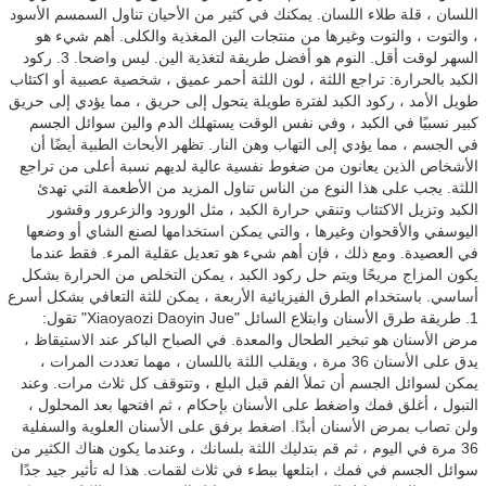
اللسان ، قلة طلاء اللسان. يمكنك في كثير من الأحيان تناول السمسم الأسود
، والتوت ، والتوت وغيرها من منتجات الين المغذية والكلى. أهم شيء هو
السهر لوقت أقل. النوم هو أفضل طريقة لتغذية الين. ليس واضحا. 3. ركود
الكبد بالحرارة: تراجع اللثة ، لون اللثة أحمر عميق ، شخصية عصبية أو اكتئاب
طويل الأمد ، ركود الكبد لفترة طويلة يتحول إلى حريق ، مما يؤدي إلى حريق
كبير نسبيًا في الكبد ، وفي نفس الوقت يستهلك الدم والين سوائل الجسم
في الجسم ، مما يؤدي إلى التهاب وهن النار. تظهر الأبحاث الطبية أيضًا أن
الأشخاص الذين يعانون من ضغوط نفسية عالية لديهم نسبة أعلى من تراجع
اللثة. يجب على هذا النوع من الناس تناول المزيد من الأطعمة التي تهدئ
الكبد وتزيل الاكتئاب وتنقي حرارة الكبد ، مثل الورود والزعرور وقشور
اليوسفي والأقحوان وغيرها ، والتي يمكن استخدامها لصنع الشاي أو وضعها
في العصيدة. ومع ذلك ، فإن أهم شيء هو تعديل عقلية المرء. فقط عندما
يكون المزاج مريحًا ويتم حل ركود الكبد ، يمكن التخلص من الحرارة بشكل
أساسي. باستخدام الطرق الفيزيائية الأربعة ، يمكن للثة التعافي بشكل أسرع
1. طريقة طرق الأسنان وابتلاع السائل "Xiaoyaozi Daoyin Jue" تقول:
مرض الأسنان هو تبخير الطحال والمعدة. في الصباح الباكر عند الاستيقاظ ،
يدق على الأسنان 36 مرة ، ويقلب اللثة باللسان ، مهما تعددت المرات ،
يمكن لسوائل الجسم أن تملأ الفم قبل البلع ، وتتوقف كل ثلاث مرات. وعند
التبول ، أغلق فمك واضغط على الأسنان بإحكام ، ثم افتحها بعد المحلول ،
ولن تصاب بمرض الأسنان أبدًا. اضغط برفق على الأسنان العلوية والسفلية
36 مرة في اليوم ، ثم قم بتدليك اللثة بلسانك ، وعندما يكون هناك الكثير من
سوائل الجسم في فمك ، ابتلعها ببطء في ثلاث لقمات. هذا له تأثير جيد جدًا