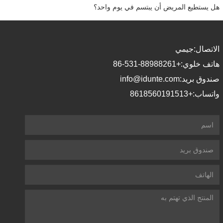
هل يستطيع المريض أن يبتسم في يوم واحد؟
الاتصال:
جيمي
هاتف خلوي:
+86-531-88988261
صندوق بريد:
info@idunte.com
واتساب:
+8618560191513