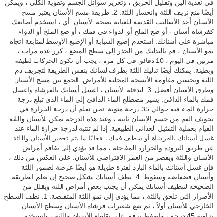
في تغذية الين وتقليل الحريق ، وتعزيز سوائل الجسم وتقوية الكلى ، ويمكن
أيضًا منع نزيف اللثة وانحسار اللثة. 2. طريقة مسح الأسنان يعتبر مسح
الأسنان أحد الأساليب القديمة للعناية بصحة الأسنان. أي ، استخدم أصابعك
كفرشاة أسنان ، أو ضع الملح أو الدواء في فمك ، أو ضع الملح أو الدواء
مباشرة على أسنانك. استخدم إصبع السبابة أو الإصبع الأوسط لمتابعة اتجاه
نمو الأسنان ، قم بالتدليك من الجذر إلى سطح المضغ ، كرر عدة مرات ،
مرتين في اليوم ، 10 دقائق في كل مرة ، يجب أن تكون الحركات لطيفة
وبطيئة. يمكنك أيضًا تدليك اللثة بطرف لسانك بنفس الطريقة لتجريف دم
اللثة وتحسين مقاومة الأنسجة المحلية للأمراض. الجمع بين مسح الأسنان
وطرق الأسنان أفضل. 3. لتدفئة الأسنان ، اغسل أسنانك بالفرشاة واغسل
فمك بالماء الدافئ. يشير مصطلح الماء الدافئ إلى الماء الذي تبلغ درجة
حرارة الماء فيه حوالي 35 درجة مئوية. نحن نعلم أن درجة الحرارة في
تجويف الفم من جسم الإنسان ثابتة ، وعند هذه الدرجة يمكن للأسنان واللثة
القيام بعملية التمثيل الغذائي الطبيعية. إذا لم تنتبه لدرجة حرارة الماء عند
غسل أسنانك بالفرشاة أو شطف فمك ، فغالبًا ما يتم تحفيز الأسنان واللثة
عن طريق البرودة والحرارة المفاجئة ، مما قد يؤدي إلى تفاقم أمراض
الأسنان واللثة ويقصر من العمر الافتراضي للأسنان. على العكس من ذلك ،
فإن غسل أسنانك بالماء البارد لفترة طويلة هو أيضًا عرضة لضمور اللثة
وأسنان فضفاضة وسقوط. 4. نظف أسنانك بشكل صحيح إن تعلم الطريقة
الصحيحة لتنظيف أسنانك يمكن أن يجنب بعض أمراض اللثة ويقلل من
الأضرار التي تلحق باللثة ، مما يؤدي إلى نمو اللثة المتقلصة. 1. نظف السطح
الخارجي للأسنان أولاً ، ثم ضع شعيرات فرشاة الأسنان وسطح الأسنان
بزاوية 45 درجة ، واضغط برفق على تقاطع الأسنان واللثة ، واستخدم