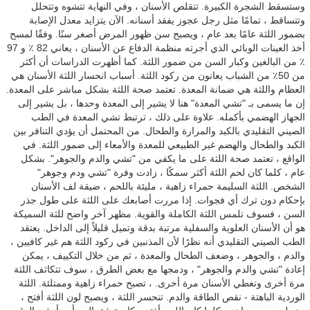
وستسقط الشجرة الكبيرة. تتقلص الأسنان ، وفي النهاية تتشوه وتتحلل
وتتساقط ، تمامًا مثل رجل عجوز يفقد أسنانه. الآن يتزايد معدل الإصابة
بضمور اللثة عامًا بعد عام ، ويصبح سن ظهور المرض أصغر سنًا. وفقًا لمسح
أخذ العينات الوبائي الذي أجرته منظمة الدفاع عن الأسنان ، يعاني 82 ٪ و 97
٪ من البالغين وكبار السن من ضمور اللثة. كما أظهرت الدراسات أن أكثر
من 50٪ من الشباب يعانون من ركود اللثة. أسباب انحسار اللثة الأسنان هي
العظام واللثة هي ضمانة المعدة. تعتمد صحة اللثة بشكل مباشر على المعدة.
إن ما يسمى بـ "تشي المعدة" هنا لا يشير إلى المعدة وحدها ، بل يشير إلى
الجهاز الهضمي بأكمله. علاوة على ذلك ، ترتبط تشي المعدة في الطب
الصيني التقليدي بالكبد والمرارة والطحال. من المحتمل أن يؤدي التنافر بين
الكبد والطحال والهضم غير الطبيعي للمعدة والأمعاء إلى ضمور اللثة. في
الواقع ، تعتمد صحة اللثة على ما يكفي من "تشي والدم والجوهر". بشكل
عام ، كلما كان لحم اللثة أكثر سمكًا ، زادت وفرة "تشي ودم وجوهر"
الشخص. اللثة السليمة حمراء زاهية ، مليئة باللحم ، ضيقة لف الأسنان
بإحكام دون ترك أي فجوات. إذا مررت أصابعك على اللثة على طول جذر
السن ، فسوف تلمس اللثة الكاملة والقوية. مظهر آخر واضح للثة السميكة
هو أن الأسنان العلوية والسفلية مرتبة بدقة وتميل قليلاً إلى الداخل. يعتقد
الطب الصيني التقليدي أنه نظرًا لأن المذنبين في ركود اللثة هم غير كافيين ،
والدم ، والجوهر ، وضعف الطحال والمعدة ، ثم من خلال التكييف ، يمكن
إعادة "تشي والدم والجوهر" ، ودمجها مع بعض الطرق ، سوف تتكاثف اللثة
مرة أخرى وتغطي الأسنان مرة أخرى. ، تصبح حمراء زاهية وممتلئة. اللثة
الوردية الباهتة - نقص الطاقة والدم. تنحسر اللثة ، ويصبح لون اللثة أفتح ،