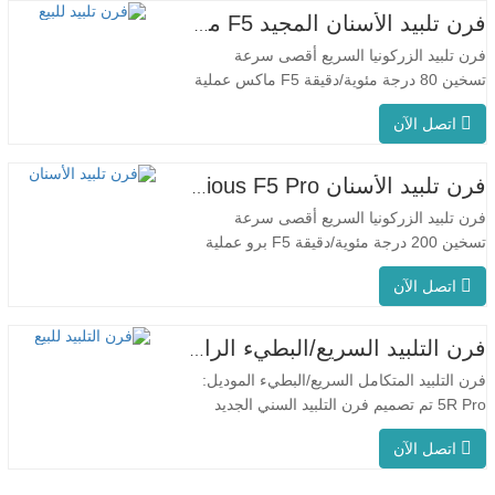
فرن تلبيد الأسنان المجيد F5 ماكس
فرن تلبيد الزركونيا السريع أقصى سرعة
تسخين 80 درجة مئوية/دقيقة F5 ماكس عملية
مبتكرة درجة حرارة الفرن الموحدة يتميز جهاز
اتصل الآن
F5 Max بمعدل تسخين أقصى يبلغ 80 درجة
مئوية/دقيقة. يضمن التسخين المحيطي بزاوية
360 درجة درجة حرارة موحدة للفرن ونتائج
فرن تلبيد الأسنان Glorious F5 Pro
تلبيد متسقة. مناسبة للتطبيقات المخبرية بفضل
فرن تلبيد الزركونيا السريع أقصى سرعة
معدل…
تسخين 200 درجة مئوية/دقيقة F5 برو عملية
مبتكرة درجة حرارة الفرن الموحدة يتميز جهاز
اتصل الآن
F5 Pro بمعدل تسخين أقصى يبلغ 200 درجة
مئوية/دقيقة، ويضمن التسخين المحيطي بزاوية
360 درجة درجة حرارة موحدة للفرن ونتائج
فرن التلبيد السريع/البطيء الرائع للأسنان
تلبيد متسقة. يُعد جهاز F5 Pro مثاليًا
فرن التلبيد المتكامل السريع/البطيء الموديل:
للاستخدام…
5R Pro تم تصميم فرن التلبيد السني الجديد
خصيصًا لطب الأسنان، مع وقت إطلاق سريع
اتصل الآن
يصل إلى 90 دقيقة. إنه أكثر ذكاءً وكفاءةً، مما
يمنحك تجربة مختلفة. التحكم الذكي