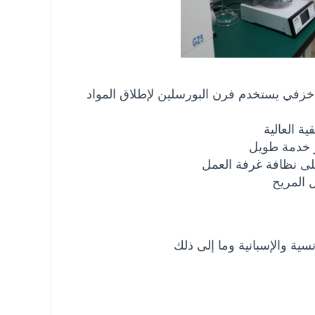
فرن خزفي للأسنان ذو تحميل سفلي 1200C مع مضخة تفريغ فرن خزفي يستخدم فرن البورسلين لإطلاق المواد 