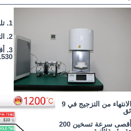
1. تلبيد سريع للشكل بالكامل
2. التجفيف المسبق
3. 
1530 درجة مئو
4. الانتهاء من التزجيج في 9
ئق
5. أقصى سرعة تسخين 200
ة مئوية/ثانية