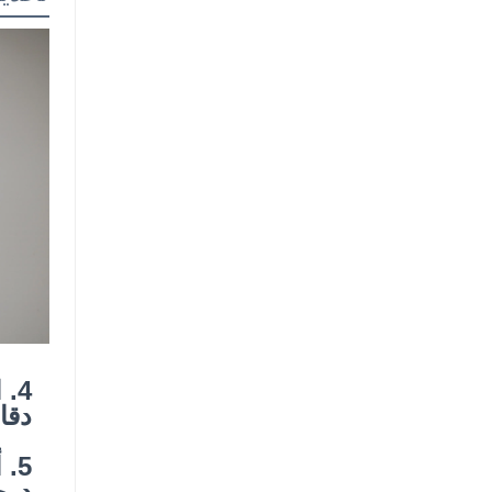
دقا
درج