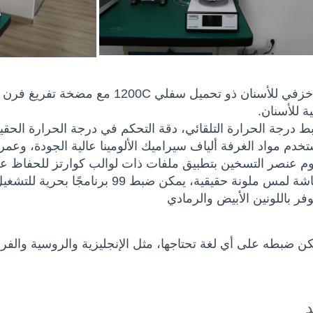
ة للأسنان.
د