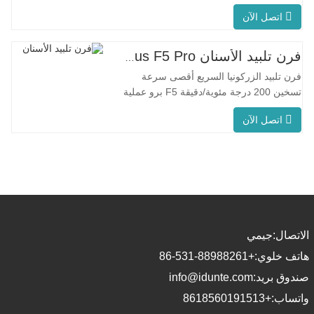
عملية مبتكرة درجة حرارة الفرن الموحدة
اتصل الآن
يتميز جهاز F5 Max بمعدل تسخين أقصى يبلغ
80 درجة مئوية/دقيقة. يضمن التسخين
المحيطي بزاوية 360 درجة درجة حرارة
فرن تلبيد الأسنان Glorious F5 Pro
موحدة للفرن ونتائج تلبيد متسقة. مناسبة
فرن تلبيد الزركونيا السريع أقصى سرعة
للتطبيقات المخبرية بفضل معدل
تسخين 200 درجة مئوية/دقيقة F5 برو عملية
مبتكرة درجة حرارة الفرن الموحدة يتميز
اتصل الآن
جهاز F5 Pro بمعدل تسخين أقصى يبلغ 200
درجة مئوية/دقيقة، ويضمن التسخين
المحيطي بزاوية 360 درجة درجة حرارة
موحدة للفرن ونتائج تلبيد متسقة. يُعد جهاز
F5 Pro مثاليًا للاستخدام
الاتصال:
جيمي
هاتف خلوي:
+86-531-88988261
صندوق بريد:
info@idunte.com
واتساب:
+8618560191513