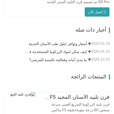
5R Pro تم تصميم فرن التلبيد السني الجديد
خصيصًا لطب الأسنان، مع وقت إطلاق سريع
اتصل الآن
يصل إلى 90 دقيقة. إنه أكثر ذكاءً وكفاءةً، مما
يمنحك تجربة مختلفة. التحكم
الذكي في درجة الحرارة PID التلبيد
أخبار ذات صلة
السريع:حوالي 15 تاجًا في 90 دقيقة على
الأكثر.…
2026-01-19
أسعار وتوافر حلول طب الأسنان الحديثة
2026-01-12
كيف يمكن لمواد الزركونيا المستخدمة في طب الأسنان أن تساهم في نجاحك؟
2025-12-22
ما مدى أمانه وفعاليته بالنسبة للمرضى؟
المنتجات الرائجة
فرن تلبيد الأسنان المجيد F5 ماكس
فرن تلبيد الزركونيا السريع أقصى سرعة
تسخين 80 درجة مئوية/دقيقة F5 ماكس