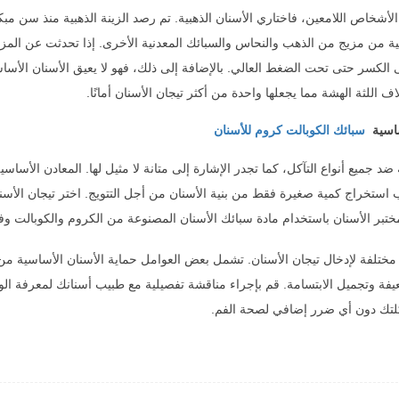
لأشخاص اللامعين، فاختاري الأسنان الذهبية. تم رصد الزينة الذهبية منذ سن مب
بية من مزيج من الذهب والنحاس والسبائك المعدنية الأخرى. إذا تحدثت عن المزا
لى الكسر حتى تحت الضغط العالي. بالإضافة إلى ذلك، فهو لا يعيق الأسنان الأساسية 
اف اللثة الهشة مما يجعلها واحدة من أكثر تيجان الأسنان أمانًا.
اسية
سبائك الكوبالت كروم للأسنان
 جميع أنواع التآكل، كما تجدر الإشارة إلى متانة لا مثيل لها. المعادن الأساسية م
 استخراج كمية صغيرة فقط من بنية الأسنان من أجل التتويج. اختر تيجان الأسنا
ختبر الأسنان باستخدام مادة سبائك الأسنان المصنوعة من الكروم والكوبالت وفق
مختلفة لإدخال تيجان الأسنان. تشمل بعض العوامل حماية الأسنان الأساسية من
يفة وتجميل الابتسامة. قم بإجراء مناقشة تفصيلية مع طبيب أسنانك لمعرفة الوظا
تك دون أي ضرر إضافي لصحة الفم.