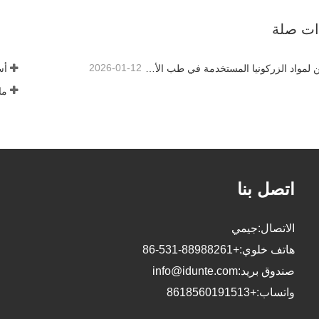
آن
اتصل الآن
ذات صلة
2026-01-12
كيف يمكن لمواد الزركونيا المستخدمة في طب الأسنان أن تساهم في نجاحك؟
أس
ما
اتصل بنا
الاتصال:
جيمي
هاتف خلوي:
+86-531-88988261
صندوق بريد:
info@idunte.com
واتساب:
+8618560191513