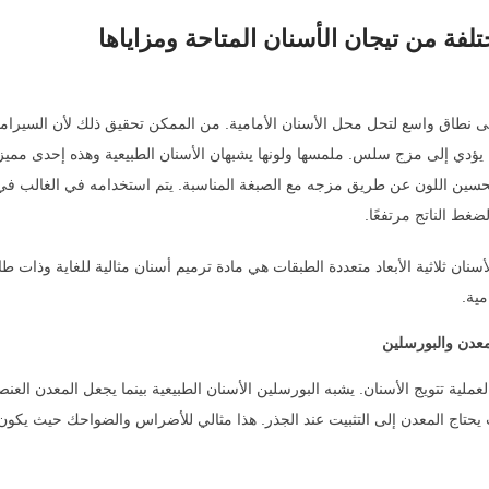
تلفة من تيجان الأسنان المتاحة ومزاياها
 نطاق واسع لتحل محل الأسنان الأمامية. من الممكن تحقيق ذلك لأن السيراميك
 يؤدي إلى مزج سلس. ملمسها ولونها يشبهان الأسنان الطبيعية وهذه إحدى مميزات
تحسين اللون عن طريق مزجه مع الصبغة المناسبة. يتم استخدامه في الغالب في 
غط الناتج مرتفعًا.
لأسنان ثلاثية الأبعاد متعددة الطبقات هي مادة ترميم أسنان مثالية للغاية وذات
مية.
عدن والبورسلين
لعملية تتويج الأسنان. يشبه البورسلين الأسنان الطبيعية بينما يجعل المعدن العنص
 يحتاج المعدن إلى التثبيت عند الجذر. هذا مثالي للأضراس والضواحك حيث يكو