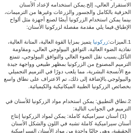
الاستقرار العالي، إلخ.يمكن استخدامه لإعداد الأسنان
الخزفية بالكامل والجسور والزرعات وغيرها من الترميمات،
بينما يمكن استخدام الزركونيا أيضًا لصنع أجهزة مثل ألواح
الإطباق.فيما يلي مقدمة مفصلة لزركونيا الأسنان:
1.الميزات:
زركونيا
يتميز بمزايا القوة العالية، المتانة العالية،
نفاذية الضوء العالية، التوافق البيولوجي العالي، ومقاومة
التآكل.بسبب نقل الضوء العالي والتوافق البيولوجي، تتمتع
الترميم المصنوع من الزركونيا بمظهر طبيعي وواجهة جيدة
مع الأنسجة البشرية، مما يلعب دورًا في الترميم التجميلي
والبيولوجي.بالإضافة إلى ذلك، تم الاعتراف على نطاق واسع
بخصائص الزركونيا الطبية الميكانيكية والكيميائية.
2.نطاق التطبيق: يمكن استخدام مواد الزركونيا للأسنان في
الترميم في الجوانب التالية:
(1) أسنان سيراميكية كاملة: يمكن لمواد الزركونيا إنتاج
أسنان سيراميكية كاملة تشبه في اللون والشكل الأسنان
الحقيقية، وهي حاليًا واحدة من مواد الأسنان السيراميكية