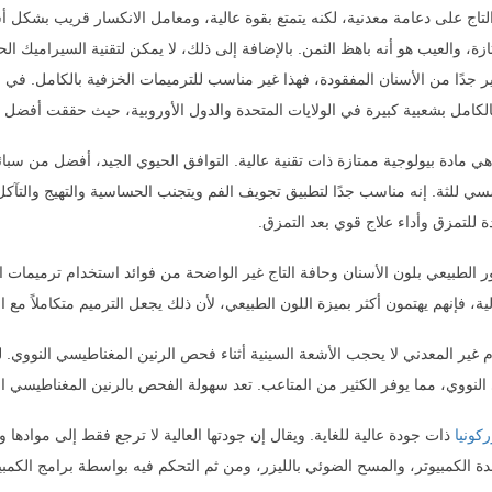
 التاج على دعامة معدنية، لكنه يتمتع بقوة عالية، ومعامل الانكسار قريب بشكل أ
زة، والعيب هو أنه باهظ الثمن. بالإضافة إلى ذلك، لا يمكن لتقنية السيراميك ا
ير جدًا من الأسنان المفقودة، فهذا غير مناسب للترميمات الخزفية بالكامل. ف
لكامل بشعبية كبيرة في الولايات المتحدة والدول الأوروبية، حيث حققت أفضل نتا
ا هي مادة بيولوجية ممتازة ذات تقنية عالية. التوافق الحيوي الجيد، أفضل من سبا
ي للثة. إنه مناسب جدًا لتطبيق تجويف الفم ويتجنب الحساسية والتهيج والتآكل
 للتمزق وأداء علاج قوي بعد التمزق.
عور الطبيعي بلون الأسنان وحافة التاج غير الواضحة من فوائد استخدام ترميمات 
الية، فإنهم يهتمون أكثر بميزة اللون الطبيعي، لأن ذلك يجعل الترميم متكاملاً مع
يوم غير المعدني لا يحجب الأشعة السينية أثناء فحص الرنين المغناطيسي النووي.
النووي، مما يوفر الكثير من المتاعب. تعد سهولة الفحص بالرنين المغناطيسي ا
كونيا
ذات جودة عالية للغاية. ويقال إن جودتها العالية لا ترجع فقط إلى موادها وم
دة الكمبيوتر، والمسح الضوئي بالليزر، ومن ثم التحكم فيه بواسطة برامج الكمبيو