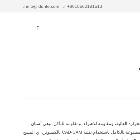
info@idunte.com
+8618560191513
رة العالية، ومقاومة للاهتراء، ومقاومة للتآكل؛ وهي أسنان
مصنوعة من معدن موجود في الطبيعة مع الزركون المائل. جميع أسنان الزركونيوم الخزفية مصنوعة بالكامل باستخدام تقنية CAD-CAM بالكمبيوتر، أي المسح