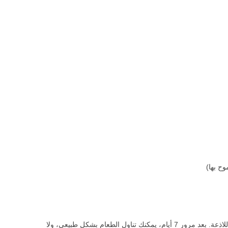
ح بها)
يمكن تناوله بأسنان سيراميكية كاملة من الزركونيا، لكن لا ينصح بالأطعمة الصلبة والحارة واللاذعة. بعد مرور 7 أيام، يمكنك تناول الطعام بشكل طبيعي، ولا