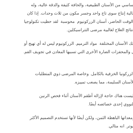
ساسي من الأسنان الطبيعية، والحافة كثيفة والدقة عالية، وله
لحالية إنتاج سوى تاج واحد وجسر مكون من ثلاث وحدات. إذا كان
ي الوقت الحاضر، أسنان الزركونيوم محوسبة لقد حظيت تكنولوجيا
ئج العلاج لغالبية مرضى التتراسيكلين.
ئك الأسنان المختلفة مواد الترميم. الزركونيوم ليس له أي تهيج أو
 والمحفزات الضارة الأخرى التي تسببها المعادن في تجويف الفم.
الزركونيا الخزفية بالكامل. وخاصة المرضى ذوي المتطلبات
 الأسنان السليمة، مما يصعب تمييزه.
 ليست هناك حاجة لإزالة أطقم الأسنان أثناء فحص الرنين
لنووي إحدى خصائصه أيضًا.
عداتها الباهظة الثمن، ولكن أيضًا لأنها تستخدم التصميم الأكثر
تر. انه مثالي.