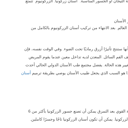
ة التيجان أو الجسور المناسبة. أسنان زركونيا. الزركونيوم تتمتع
العالم. بعد الانتهاء من تركيب أسنان الزركونيوم بالكامل من
نها ستنتج تأثيرًا أزرق رماديًا تحت الضوء. وفي الوقت نفسه، فإن
ويف الفم السائل. المعدن لديه تداخل معين عندما يقوم المريض
غيير هذه الحالة. يفضل مجتمع طب الأسنان الدولي الحالي أحدث
وهذا هو السبب الذي يجعل طبيب الأسنان يوصي بطريقة ترميم
أسنان
1. قوة عالية، كثافة عالية، لا يوجد تاج داخلي معدني. المقاومة الفريدة للتمزق وأداء المعالجة القوي بعد التمزق يمكن أن تصنع جسور الزركونيا بأكثر من 6
ونيا. يمكن أن تكون أسنان الزركونيا تاجًا وجسرًا كاملين.