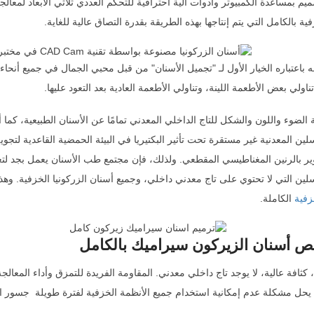
صميم بمساعدة الكمبيوتر وأدوات آلية احترافية للتحكم العددي ثلاثي الأبعاد لمعالج
ية بالكامل التي يتم إنتاجها بهذه الطريقة بقدرة التصاق عالية للغاية.
 باعتباره الخيار الأول لـ "تجميل الأسنان" من قبل محبي الجمال في جميع أنحاء 
ناولي بعض الأطعمة اللينة، وتناولي الأطعمة العادية بعد التعود عليها.
 الضوء واللون والشكل للتاج الداخلي المعدني تمامًا عن الأسنان الطبيعية، كما أ
لين المعدنية غير مستقرة تحت تأثير البكتيريا في البيئة الحمضية القاعدية لتج
وير بالرنين المغناطيسي المقطعي. ولذلك، فإن مجتمع طب الأسنان يعمل بجد لت
سلين التي لا تحتوي على تاج معدني داخلي، وجميع أسنان الزركونيا الخزفية. 
زفية
الكاملة.
حل مشكلة عدم إمكانية استخدام جميع الأنظمة الخزفية لفترة طويلة جسور الزرك