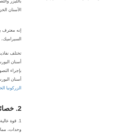
بالليزر والت
الأسنان الخزف
إنه معترف به
السيراميك، ت
تختلف نفاذية
أسنان البورس
بإجراء التص
أسنان البور
الزركونيا الخ
2. خصائص أسنان الزيركون سيراميك بالكامل
وحدات، مما ي