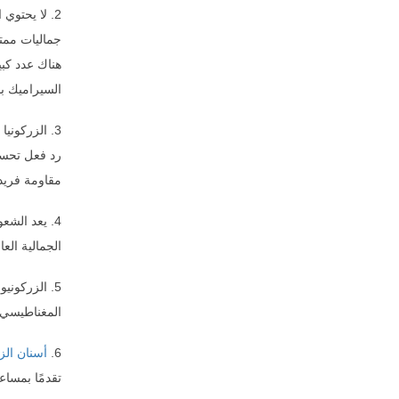
2. لا يحتوي
جماليات ممتا
هناك عدد كب
السيراميك با
3. الزركوني
رد فعل تحسس
مقاومة فريدة
4. يعد الش
الجمالية الع
5. الزركون
المغناطيسي 
6.
أسنان الزر
تقدمًا بمساع