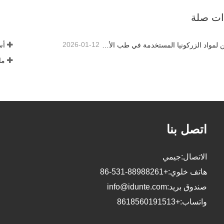
آن
اتصل الآن
ذات صلة
2026-01-12
كيف يمكن لمواد الزركونيا المستخدمة في طب الأسنان أن تساهم في نجاحك؟
أس
ما
اتصل بنا
الاتصال:
جيمي
هاتف خلوي:
+86-531-88988261
صندوق بريد:
info@idunte.com
واتساب:
+8618560191513