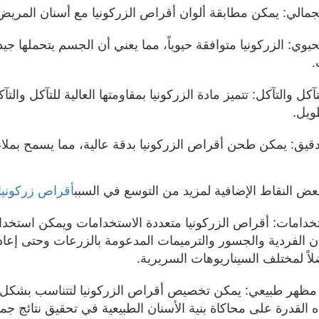
جمالي: يمكن مطابقة ألوان أقراص الزركونيا مع أسنان المريض ال
حيوي: الزركونيا متوافقة حيوياً، مما يعني أن الجسم يتحملها ج
.
آكل والتآكل: تتميز مادة الزركونيا بمقاومتها العالية للتآكل والتآ
ويل.
قيق: يمكن طحن أقراص الزركونيا بدقة عالية، مما يسمح بملاءم
بعض النقاط الإضافية لمزيد من التوسع في السبب
أقراص زركونيا
تخدامات: أقراص الزركونيا متعددة الاستخدامات ويمكن استخد
ان الفردية والجسور والترميمات المدعومة بالزرعات وحتى إعادة 
لاً لمختلف السيناريوهات السريرية.
 مظهر طبيعي: يمكن تخصيص أقراص الزركونيا لتتناسب بشكل و
 القدرة على محاكاة بنية الأسنان الطبيعية في تحقيق نتائج جم