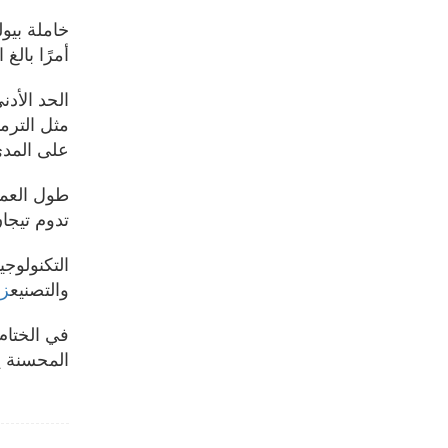
خاملة بيول
أمرًا بال
الحد الأدن
مثل الترم
على المدى
طول العمر
تدوم تيجا
والتصنيع
زر
في الختام،
المحسنة يج